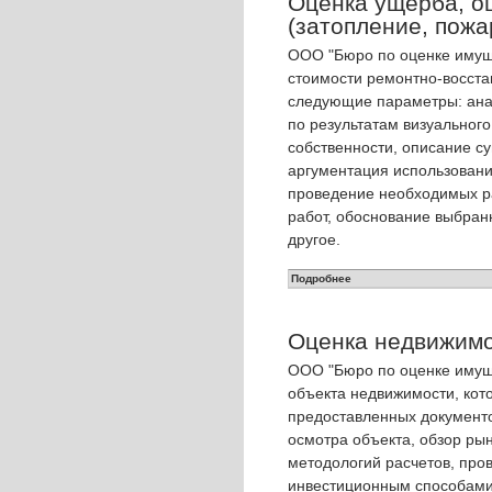
Оценка ущерба, о
(затопление, пожа
OOO "Бюро по оценке имуще
стоимости ремонтно-восста
следующие параметры: ана
по результатам визуальног
собственности, описание с
аргументация использования
проведение необходимых р
работ, обоснование выбран
другое.
Подробнее
Оценка недвижим
OOO "Бюро по оценке имуще
объекта недвижимости, кот
предоставленных документо
осмотра объекта, обзор рын
методологий расчетов, про
инвестиционным способами