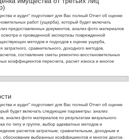
ценка имущества от третьих лиц
р)
ства и аудит" подготовит для Вас полный Отчет об оценке
новительных работ (ущерба), который будет включать
лиз предоставленных документов, анализ фото материалов
о осмотра и проведенной экспертизы поврежденной
уществующих методов и подходов к оценке ущерба,
 затратного, сравнительного, доходного методов,
асчетов, составление сметы ремонтно-восстановительных
ных коэффициентов пересчета, расчет износа и многое
ости
ства и аудит" подготовит для Вас полный Отчет об оценке
орый будет включать следующие параметры: анализ
в, анализ фото материалов по результатам визуального
ка по типу и группе, выбор адекватных методов и
ведение расчетов затратным, сравнительным, доходным и
, обоснование выбранных коэффициентов и многое другое.